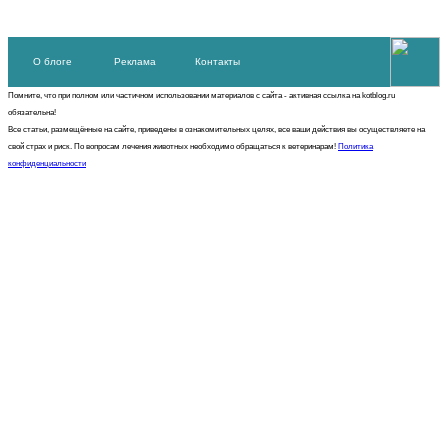
О блоге
Реклама
Контакты
Помните, что при полном или частичном использовании материалов с сайта - активная ссылка на kotblog.ru
обязательна!
Все статьи, размещённые на сайте, приведены в ознакомительных целях, все ваши действия вы осуществляете на
свой страх и риск. По вопросам лечения животных необходимо обращаться к ветеринарам!
Политика
конфиденциальности